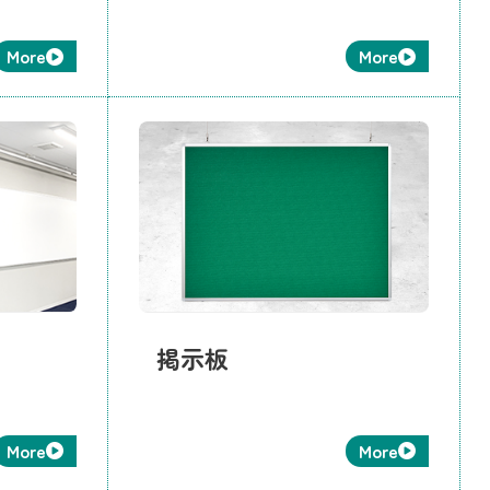
More
More
掲示板
More
More