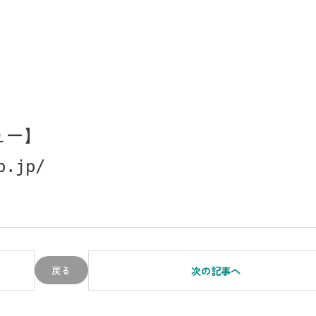
ュー】
p.jp/
戻る
次の記事へ