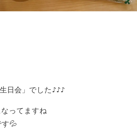
誕生日会」でした♪♪♪
になってますね
す💦