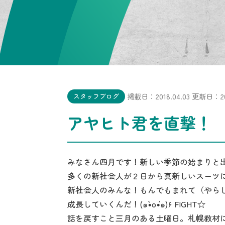
掲載日：2018.04.03
更新日：202
スタッフブログ
アヤヒト君を直撃！
みなさん四月です！新しい季節の始まりと
多くの新社会人が２日から真新しいスーツに
新社会人のみんな！もんでもまれて（やら
成長していくんだ！(๑•̀o•́๑)۶ FIGHT☆
話を戻すこと三月のある土曜日。札幌教材